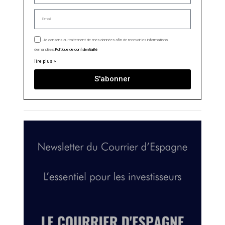
Je consens au traitement de mes données afin de recevoir les informations
demandées.
Politique de confidentialité
lire plus >
S'abonner