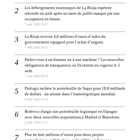
Les hébergements touristiques de La Rioja espèrent
rebondir en août après un mois de juillet marqué par une
occupation en baisse.
7 août 2026 10:37
La Rioja recevra 4,6 millions d’euros d’aides du
gouvernement espagnol pour l’achat d’engrais.
7 août 2026 10:32
Parlez-vous à un humain ou à une machine ? Les nouvelles
obligations de transparence en IA entrent en vigueur le 2
août.
7 août 2026 09:59
Prologis rachète le portefeuille de Segro pour 18,8 milliards
de dollars : un séisme dans l’immologistique mondial.
6 août 2026 16:19
Redevco élargit son portefeuille logistique en Espagne
avec deux nouvelles acquisitions à Madrid et Barcelone.
6 août 2026 15:12
Plus de huit millions d’euros pour deux projets