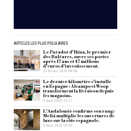
ARTICLES LES PLUS POLULAIRES
Le Parador d’Ibiza, le premier
des Baléares, ouvre ses portes
après 17 ans et 47 millions
d’euros d’investissement.
25 février 2026 09:00
Le dernier kilomètre s’installe
en Espagne : Alcampo et Woop
transforment la livraison depuis
les magasins.
9 mars 2026 10:17
L’Andalousie confirme son rang :
Meliá multiplie les ouvertures de
luxe sur la côte espagnole.
9 mars 2026 14:56