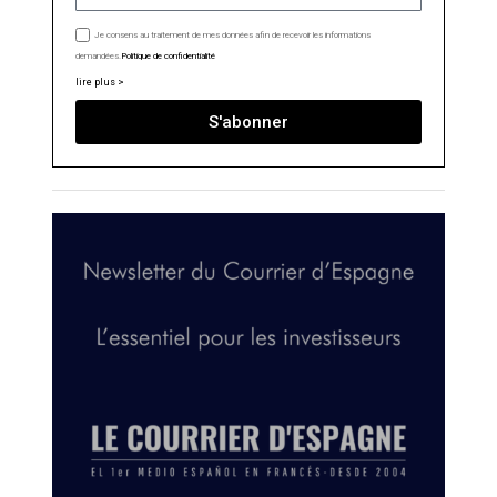
Je consens au traitement de mes données afin de recevoir les informations
demandées.
Politique de confidentialité
lire plus >
S'abonner