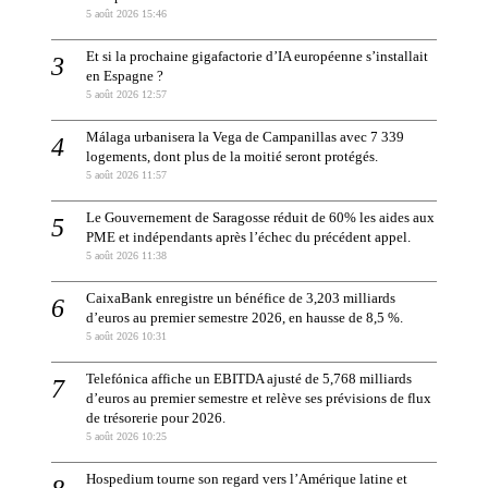
5 août 2026 15:46
Et si la prochaine gigafactorie d’IA européenne s’installait
en Espagne ?
5 août 2026 12:57
Málaga urbanisera la Vega de Campanillas avec 7 339
logements, dont plus de la moitié seront protégés.
5 août 2026 11:57
Le Gouvernement de Saragosse réduit de 60% les aides aux
PME et indépendants après l’échec du précédent appel.
5 août 2026 11:38
CaixaBank enregistre un bénéfice de 3,203 milliards
d’euros au premier semestre 2026, en hausse de 8,5 %.
5 août 2026 10:31
Telefónica affiche un EBITDA ajusté de 5,768 milliards
d’euros au premier semestre et relève ses prévisions de flux
de trésorerie pour 2026.
5 août 2026 10:25
Hospedium tourne son regard vers l’Amérique latine et