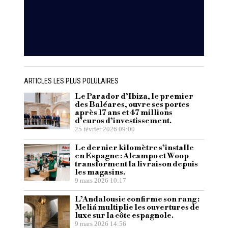
ARTICLES LES PLUS POLULAIRES
Le Parador d’Ibiza, le premier
des Baléares, ouvre ses portes
après 17 ans et 47 millions
d’euros d’investissement.
25 février 2026 09:00
Le dernier kilomètre s’installe
en Espagne : Alcampo et Woop
transforment la livraison depuis
les magasins.
9 mars 2026 10:17
L’Andalousie confirme son rang :
Meliá multiplie les ouvertures de
luxe sur la côte espagnole.
9 mars 2026 14:56