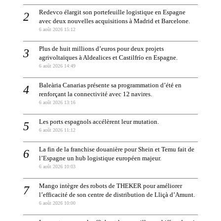
Redevco élargit son portefeuille logistique en Espagne
avec deux nouvelles acquisitions à Madrid et Barcelone.
6 août 2026 15:12
Plus de huit millions d’euros pour deux projets
agrivoltaïques à Aldealices et Castilfrío en Espagne.
6 août 2026 14:49
Baleària Canarias présente sa programmation d’été en
renforçant la connectivité avec 12 navires.
6 août 2026 13:16
Les ports espagnols accélèrent leur mutation.
6 août 2026 11:12
La fin de la franchise douanière pour Shein et Temu fait de
l’Espagne un hub logistique européen majeur.
6 août 2026 10:03
Mango intègre des robots de THEKER pour améliorer
l’efficacité de son centre de distribution de Lliçà d’Amunt.
6 août 2026 10:00