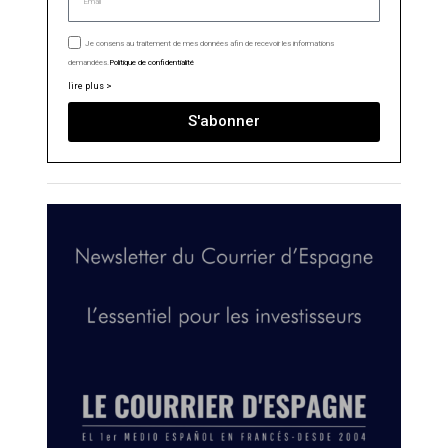
Je consens au traitement de mes données afin de recevoir les informations
demandées.
Politique de confidentialité
lire plus >
S'abonner