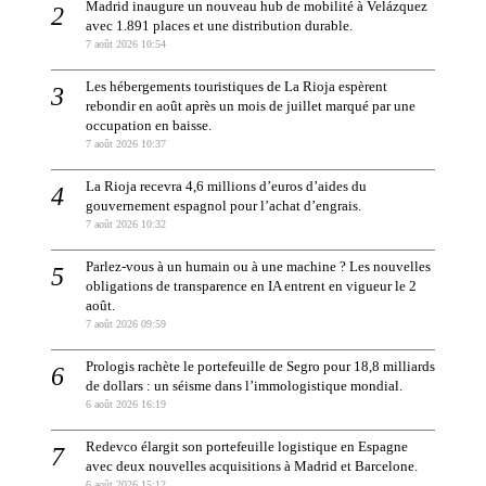
Madrid inaugure un nouveau hub de mobilité à Velázquez
avec 1.891 places et une distribution durable.
7 août 2026 10:54
Les hébergements touristiques de La Rioja espèrent
rebondir en août après un mois de juillet marqué par une
occupation en baisse.
7 août 2026 10:37
La Rioja recevra 4,6 millions d’euros d’aides du
gouvernement espagnol pour l’achat d’engrais.
7 août 2026 10:32
Parlez-vous à un humain ou à une machine ? Les nouvelles
obligations de transparence en IA entrent en vigueur le 2
août.
7 août 2026 09:59
Prologis rachète le portefeuille de Segro pour 18,8 milliards
de dollars : un séisme dans l’immologistique mondial.
6 août 2026 16:19
Redevco élargit son portefeuille logistique en Espagne
avec deux nouvelles acquisitions à Madrid et Barcelone.
6 août 2026 15:12