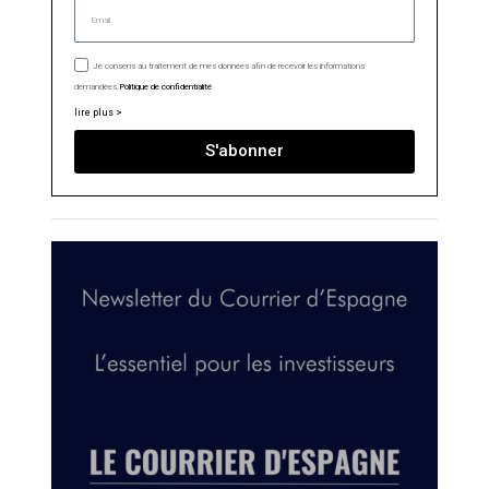
Je consens au traitement de mes données afin de recevoir les informations
demandées.
Politique de confidentialité
lire plus >
S'abonner