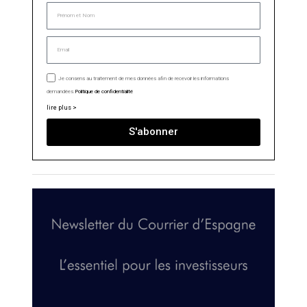
Je consens au traitement de mes données afin de recevoir les informations
demandées.
Politique de confidentialité
lire plus >
S'abonner