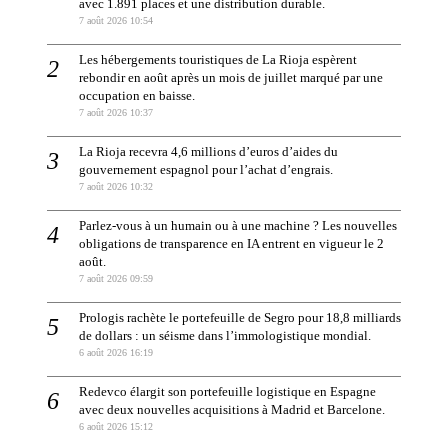
avec 1.891 places et une distribution durable.
7 août 2026 10:54
Les hébergements touristiques de La Rioja espèrent
rebondir en août après un mois de juillet marqué par une
occupation en baisse.
7 août 2026 10:37
La Rioja recevra 4,6 millions d’euros d’aides du
gouvernement espagnol pour l’achat d’engrais.
7 août 2026 10:32
Parlez-vous à un humain ou à une machine ? Les nouvelles
obligations de transparence en IA entrent en vigueur le 2
août.
7 août 2026 09:59
Prologis rachète le portefeuille de Segro pour 18,8 milliards
de dollars : un séisme dans l’immologistique mondial.
6 août 2026 16:19
Redevco élargit son portefeuille logistique en Espagne
avec deux nouvelles acquisitions à Madrid et Barcelone.
6 août 2026 15:12