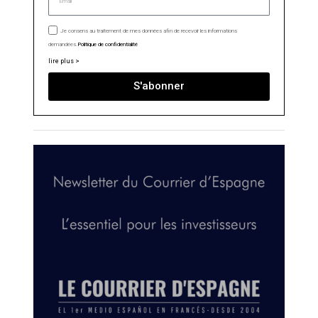
Je consens au traitement de mes données afin de recevoir les informations
demandées.
Politique de confidentialité
lire plus >
S'abonner