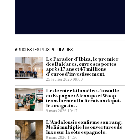
ARTICLES LES PLUS POLULAIRES
Le Parador d’Ibiza, le premier
des Baléares, ouvre ses portes
après 17 ans et 47 millions
d’euros d’investissement.
25 février 2026 09:00
Le dernier kilomètre s’installe
en Espagne : Alcampo et Woop
transforment la livraison depuis
les magasins.
9 mars 2026 10:17
L’Andalousie confirme son rang :
Meliá multiplie les ouvertures de
luxe sur la côte espagnole.
9 mars 2026 14:56