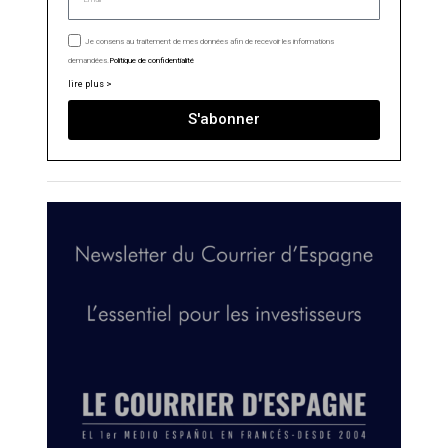
Je consens au traitement de mes données afin de recevoir les informations
demandées.
Politique de confidentialité
lire plus >
S'abonner