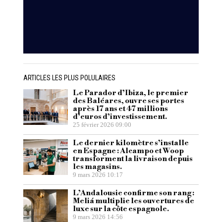
ARTICLES LES PLUS POLULAIRES
Le Parador d’Ibiza, le premier
des Baléares, ouvre ses portes
après 17 ans et 47 millions
d’euros d’investissement.
25 février 2026 09:00
Le dernier kilomètre s’installe
en Espagne : Alcampo et Woop
transforment la livraison depuis
les magasins.
9 mars 2026 10:17
L’Andalousie confirme son rang :
Meliá multiplie les ouvertures de
luxe sur la côte espagnole.
9 mars 2026 14:56