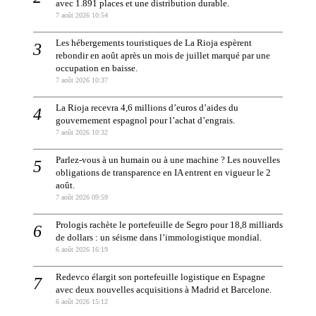
avec 1.891 places et une distribution durable.
7 août 2026 10:54
Les hébergements touristiques de La Rioja espèrent
rebondir en août après un mois de juillet marqué par une
occupation en baisse.
7 août 2026 10:37
La Rioja recevra 4,6 millions d’euros d’aides du
gouvernement espagnol pour l’achat d’engrais.
7 août 2026 10:32
Parlez-vous à un humain ou à une machine ? Les nouvelles
obligations de transparence en IA entrent en vigueur le 2
août.
7 août 2026 09:59
Prologis rachète le portefeuille de Segro pour 18,8 milliards
de dollars : un séisme dans l’immologistique mondial.
6 août 2026 16:19
Redevco élargit son portefeuille logistique en Espagne
avec deux nouvelles acquisitions à Madrid et Barcelone.
6 août 2026 15:12