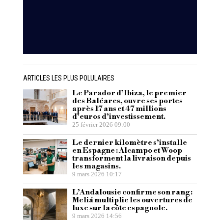
ARTICLES LES PLUS POLULAIRES
Le Parador d’Ibiza, le premier
des Baléares, ouvre ses portes
après 17 ans et 47 millions
d’euros d’investissement.
25 février 2026 09:00
Le dernier kilomètre s’installe
en Espagne : Alcampo et Woop
transforment la livraison depuis
les magasins.
9 mars 2026 10:17
L’Andalousie confirme son rang :
Meliá multiplie les ouvertures de
luxe sur la côte espagnole.
9 mars 2026 14:56