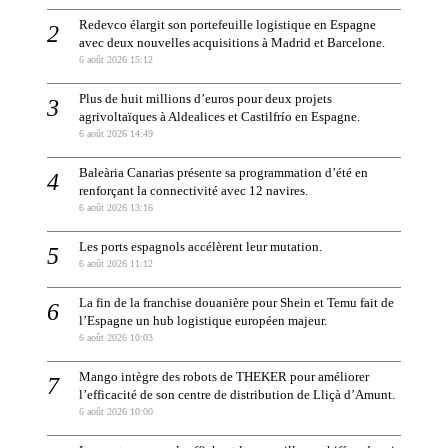
Redevco élargit son portefeuille logistique en Espagne
avec deux nouvelles acquisitions à Madrid et Barcelone.
6 août 2026 15:12
Plus de huit millions d’euros pour deux projets
agrivoltaïques à Aldealices et Castilfrío en Espagne.
6 août 2026 14:49
Baleària Canarias présente sa programmation d’été en
renforçant la connectivité avec 12 navires.
6 août 2026 13:16
Les ports espagnols accélèrent leur mutation.
6 août 2026 11:12
La fin de la franchise douanière pour Shein et Temu fait de
l’Espagne un hub logistique européen majeur.
6 août 2026 10:03
Mango intègre des robots de THEKER pour améliorer
l’efficacité de son centre de distribution de Lliçà d’Amunt.
6 août 2026 10:00