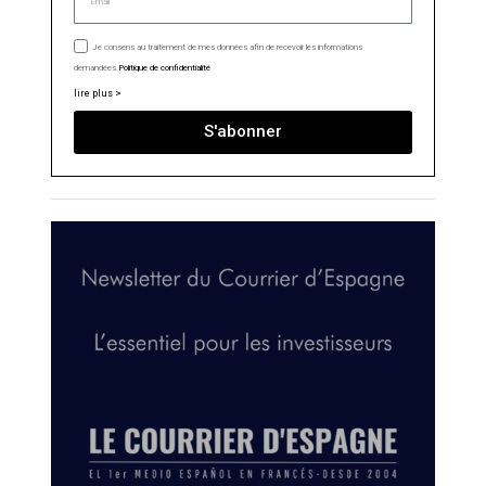
Je consens au traitement de mes données afin de recevoir les informations
demandées.
Politique de confidentialité
lire plus >
S'abonner