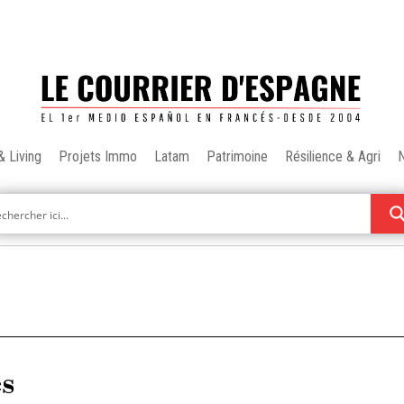
& Living
Projets Immo
Latam
Patrimoine
Résilience & Agri
es