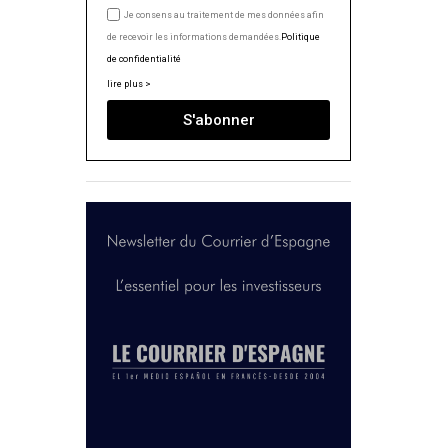
Je consens au traitement de mes données afin
de recevoir les informations demandées.
Politique
de confidentialité
lire plus >
S'abonner