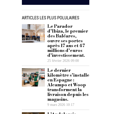
ARTICLES LES PLUS POLULAIRES
Le Parador
d’Ibiza, le premier
des Baléares,
ouvre ses portes
après 17 ans et 47
millions d’euros
d’investissement.
25 février 2026 09:00
Le dernier
kilomètre s’installe
en Espagne :
Alcampo et Woop
transforment la
livraison depuis les
magasins.
9 mars 2026 10:17