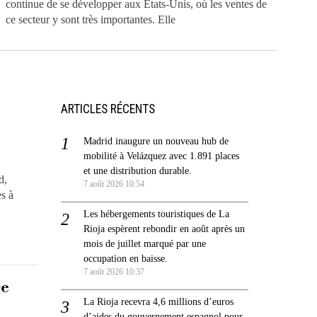
continue de se développer aux États-Unis, où les ventes de
ce secteur y sont très importantes. Elle
ARTICLES RÉCENTS
Madrid inaugure un nouveau hub de
mobilité à Velázquez avec 1.891 places
et une distribution durable.
d,
7 août 2026 10:54
s à
Les hébergements touristiques de La
Rioja espèrent rebondir en août après un
mois de juillet marqué par une
occupation en baisse.
7 août 2026 10:37
re
La Rioja recevra 4,6 millions d’euros
d’aides du gouvernement espagnol pour