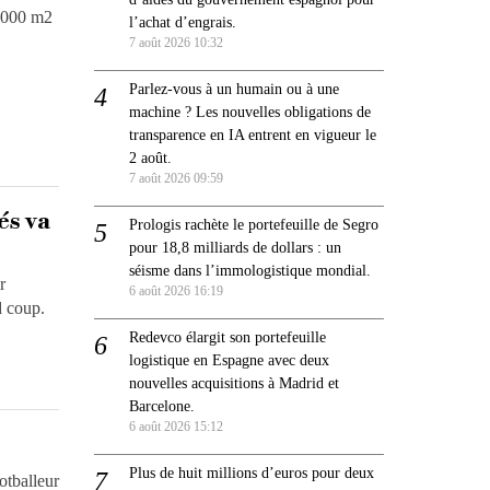
2.000 m2
l’achat d’engrais.
7 août 2026 10:32
Parlez-vous à un humain ou à une
machine ? Les nouvelles obligations de
transparence en IA entrent en vigueur le
2 août.
7 août 2026 09:59
és va
Prologis rachète le portefeuille de Segro
pour 18,8 milliards de dollars : un
séisme dans l’immologistique mondial.
r
6 août 2026 16:19
d coup.
Redevco élargit son portefeuille
logistique en Espagne avec deux
nouvelles acquisitions à Madrid et
Barcelone.
6 août 2026 15:12
Plus de huit millions d’euros pour deux
otballeur