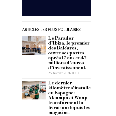
ARTICLES LES PLUS POLULAIRES
Le Parador
d’Ibiza, le premier
des Baléares,
ouvre ses portes
après 17 ans et 47
millions d’euros
d’investissement.
25 février 2026 09:00
Le dernier
kilomètre s’installe
en Espagne :
Alcampo et Woop
transforment la
livraison depuis les
magasins.