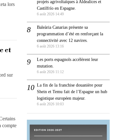
projets agrivoltaïques à Aldealices et
eta lors
Castilfrío en Espagne.
6 août 2026 14:49
Baleària Canarias présente sa
programmation d’été en renforçant la
connectivité avec 12 navires.
6 août 2026 13:16
e et
Les ports espagnols accélèrent leur
mutation.
6 août 2026 11:12
ord sur
La fin de la franchise douanière pour
Shein et Temu fait de l’Espagne un hub
logistique européen majeur.
6 août 2026 10:03
Certains
on compte