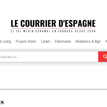
& Living
Projets Immo
Latam
Patrimoine
Résilience & Agri
es