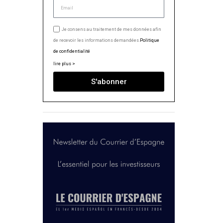
Je consens au traitement de mes données afin
de recevoir les informations demandées.
Politique
de confidentialité
lire plus >
S'abonner