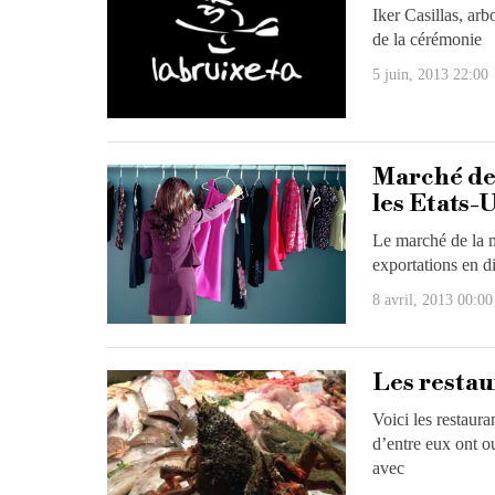
Iker Casillas, arb
de la cérémonie
5 juin, 2013 22:00
Marché de 
les Etats-
Le marché de la m
exportations en d
8 avril, 2013 00:00
Les restau
Voici les restaur
d’entre eux ont o
avec