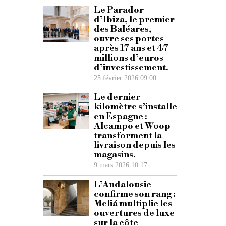
Le Parador
d’Ibiza, le premier
des Baléares,
ouvre ses portes
après 17 ans et 47
millions d’euros
d’investissement.
25 février 2026 09:00
Le dernier
kilomètre s’installe
en Espagne :
Alcampo et Woop
transforment la
livraison depuis les
magasins.
9 mars 2026 10:17
L’Andalousie
confirme son rang :
Meliá multiplie les
ouvertures de luxe
sur la côte