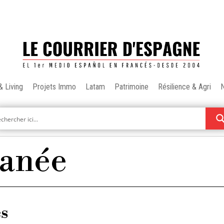
& Living
Projets Immo
Latam
Patrimoine
Résilience & Agri
ranée
es