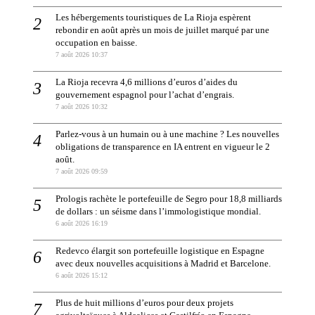
Les hébergements touristiques de La Rioja espèrent
rebondir en août après un mois de juillet marqué par une
occupation en baisse.
7 août 2026 10:37
La Rioja recevra 4,6 millions d’euros d’aides du
gouvernement espagnol pour l’achat d’engrais.
7 août 2026 10:32
Parlez-vous à un humain ou à une machine ? Les nouvelles
obligations de transparence en IA entrent en vigueur le 2
août.
7 août 2026 09:59
Prologis rachète le portefeuille de Segro pour 18,8 milliards
de dollars : un séisme dans l’immologistique mondial.
6 août 2026 16:19
Redevco élargit son portefeuille logistique en Espagne
avec deux nouvelles acquisitions à Madrid et Barcelone.
6 août 2026 15:12
Plus de huit millions d’euros pour deux projets