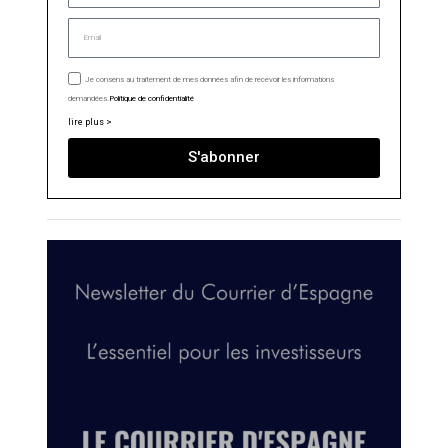
Je consens au traitement de mes données afin de recevoir les informations
demandées.
Politique de confidentialité
lire plus >
S'abonner