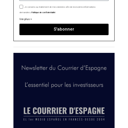
Je consens au traitement de mes données afin de recevoir les informations
demandées.
Politique de confidentialité
lire plus >
S'abonner