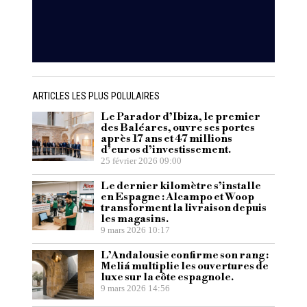
ARTICLES LES PLUS POLULAIRES
Le Parador d’Ibiza, le premier
des Baléares, ouvre ses portes
après 17 ans et 47 millions
d’euros d’investissement.
25 février 2026 09:00
Le dernier kilomètre s’installe
en Espagne : Alcampo et Woop
transforment la livraison depuis
les magasins.
9 mars 2026 10:17
L’Andalousie confirme son rang :
Meliá multiplie les ouvertures de
luxe sur la côte espagnole.
9 mars 2026 14:56