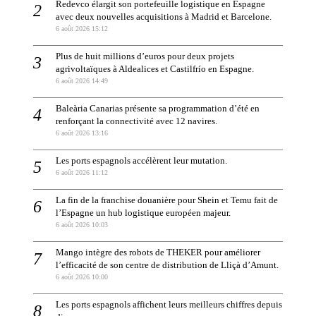
Redevco élargit son portefeuille logistique en Espagne
avec deux nouvelles acquisitions à Madrid et Barcelone.
6 août 2026 15:12
Plus de huit millions d’euros pour deux projets
agrivoltaïques à Aldealices et Castilfrío en Espagne.
6 août 2026 14:49
Baleària Canarias présente sa programmation d’été en
renforçant la connectivité avec 12 navires.
6 août 2026 13:16
Les ports espagnols accélèrent leur mutation.
6 août 2026 11:12
La fin de la franchise douanière pour Shein et Temu fait de
l’Espagne un hub logistique européen majeur.
6 août 2026 10:03
Mango intègre des robots de THEKER pour améliorer
l’efficacité de son centre de distribution de Lliçà d’Amunt.
6 août 2026 10:00
Les ports espagnols affichent leurs meilleurs chiffres depuis