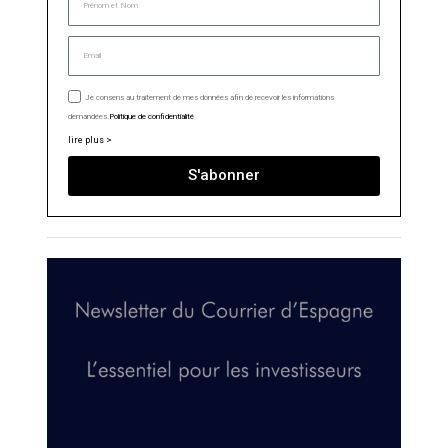
Je consens au traitement de mes données afin de recevoir les informations
demandées.
Politique de confidentialité
lire plus >
S'abonner