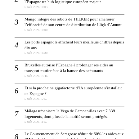
l’Espagne un hub logistique européen majeur.
6 août 2026 10:03
Mango intègre des robots de THEKER pour améliorer
l’efficacité de son centre de distribution de Lliçà d’Amunt.
6 août 2026 10:00
Les ports espagnols affichent leurs meilleurs chiffres depuis
dix ans.
5 août 2026 16:30
Bruxelles autorise l’Espagne à prolonger ses aides au
transport routier face à la hausse des carburants.
5 août 2026 15:46
Et si la prochaine gigafactorie d’IA européenne s’installait
en Espagne ?
5 août 2026 12:57
Málaga urbanisera la Vega de Campanillas avec 7 339
logements, dont plus de la moitié seront protégés.
5 août 2026 11:57
Le Gouvernement de Saragosse réduit de 60% les aides aux