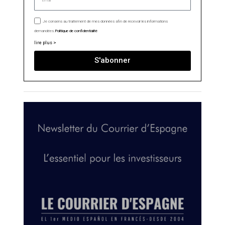
Je consens au traitement de mes données afin de recevoir les informations
demandées.
Politique de confidentialité
lire plus >
S'abonner