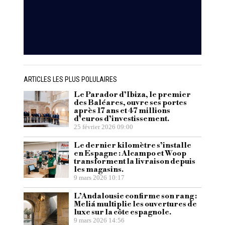
ARTICLES LES PLUS POLULAIRES
Le Parador d’Ibiza, le premier
des Baléares, ouvre ses portes
après 17 ans et 47 millions
d’euros d’investissement.
25 février 2026 09:00
Le dernier kilomètre s’installe
en Espagne : Alcampo et Woop
transforment la livraison depuis
les magasins.
9 mars 2026 10:17
L’Andalousie confirme son rang :
Meliá multiplie les ouvertures de
luxe sur la côte espagnole.
9 mars 2026 14:56