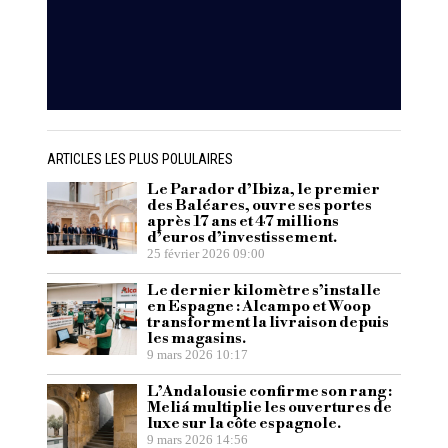
ARTICLES LES PLUS POLULAIRES
Le Parador d’Ibiza, le premier
des Baléares, ouvre ses portes
après 17 ans et 47 millions
d’euros d’investissement.
25 février 2026 09:00
Le dernier kilomètre s’installe
en Espagne : Alcampo et Woop
transforment la livraison depuis
les magasins.
9 mars 2026 10:17
L’Andalousie confirme son rang :
Meliá multiplie les ouvertures de
luxe sur la côte espagnole.
9 mars 2026 14:56