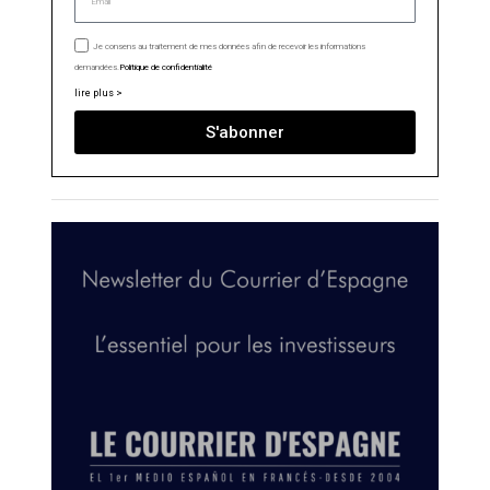
Je consens au traitement de mes données afin de recevoir les informations
demandées.
Politique de confidentialité
lire plus >
S'abonner