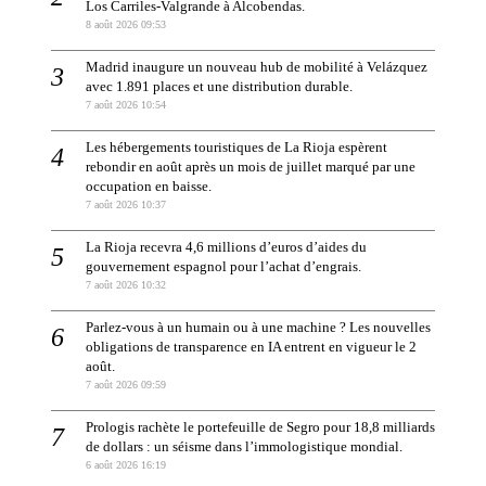
Los Carriles-Valgrande à Alcobendas.
8 août 2026 09:53
Madrid inaugure un nouveau hub de mobilité à Velázquez
avec 1.891 places et une distribution durable.
7 août 2026 10:54
Les hébergements touristiques de La Rioja espèrent
rebondir en août après un mois de juillet marqué par une
occupation en baisse.
7 août 2026 10:37
La Rioja recevra 4,6 millions d’euros d’aides du
gouvernement espagnol pour l’achat d’engrais.
7 août 2026 10:32
Parlez-vous à un humain ou à une machine ? Les nouvelles
obligations de transparence en IA entrent en vigueur le 2
août.
7 août 2026 09:59
Prologis rachète le portefeuille de Segro pour 18,8 milliards
de dollars : un séisme dans l’immologistique mondial.
6 août 2026 16:19