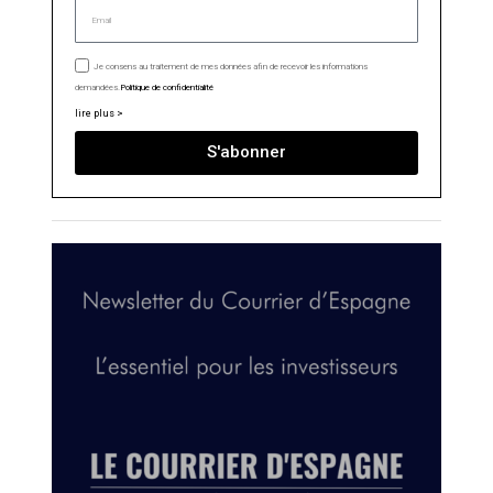
Je consens au traitement de mes données afin de recevoir les informations
demandées.
Politique de confidentialité
lire plus >
S'abonner