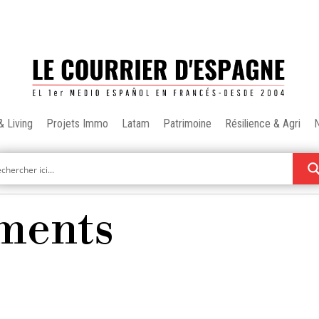
& Living
Projets Immo
Latam
Patrimoine
Résilience & Agri
ements