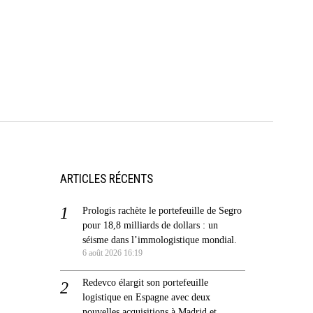
ARTICLES RÉCENTS
Prologis rachète le portefeuille de Segro
pour 18,8 milliards de dollars : un
séisme dans l’immologistique mondial.
6 août 2026 16:19
Redevco élargit son portefeuille
logistique en Espagne avec deux
nouvelles acquisitions à Madrid et