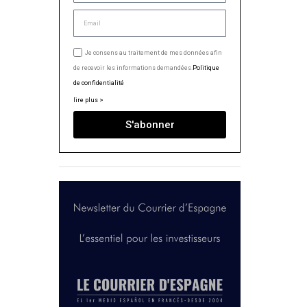
Je consens au traitement de mes données afin
de recevoir les informations demandées.
Politique
de confidentialité
lire plus >
S'abonner