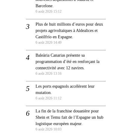
Barcelone.
6 août 2026 15:12
Plus de huit millions d’euros pour deux
projets agrivoltaïques à Aldealices et
Castilfrío en Espagne.
6 août 2026 14:49
Baleària Canarias présente sa
programmation d’été en renforçant la
connectivité avec 12 navires.
6 août 2026 13:16
Les ports espagnols accélèrent leur
mutation.
6 août 2026 11:12
La fin de la franchise douanière pour
Shein et Temu fait de l’Espagne un hub
logistique européen majeur.
6 août 2026 10:03