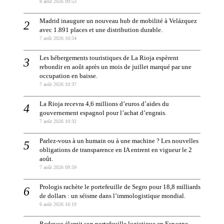
8 août 2026 09:53
Madrid inaugure un nouveau hub de mobilité à Velázquez
avec 1.891 places et une distribution durable.
7 août 2026 10:54
Les hébergements touristiques de La Rioja espèrent
rebondir en août après un mois de juillet marqué par une
occupation en baisse.
7 août 2026 10:37
La Rioja recevra 4,6 millions d’euros d’aides du
gouvernement espagnol pour l’achat d’engrais.
7 août 2026 10:32
Parlez-vous à un humain ou à une machine ? Les nouvelles
obligations de transparence en IA entrent en vigueur le 2
août.
7 août 2026 09:59
Prologis rachète le portefeuille de Segro pour 18,8 milliards
de dollars : un séisme dans l’immologistique mondial.
6 août 2026 16:19
Redevco élargit son portefeuille logistique en Espagne