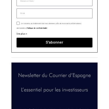
Je consens au traitement de mes données afin de recevoir les informations
demandées.
Politique de confidentialité
lire plus >
S'abonner