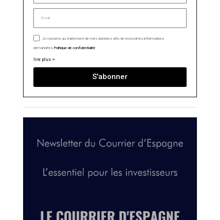
Je consens au traitement de mes données afin de recevoir les informations
demandées.
Politique de confidentialité
lire plus >
S'abonner