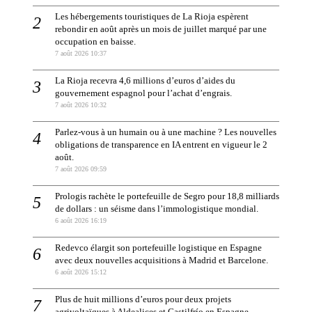
Les hébergements touristiques de La Rioja espèrent
rebondir en août après un mois de juillet marqué par une
occupation en baisse.
7 août 2026 10:37
La Rioja recevra 4,6 millions d’euros d’aides du
gouvernement espagnol pour l’achat d’engrais.
7 août 2026 10:32
Parlez-vous à un humain ou à une machine ? Les nouvelles
obligations de transparence en IA entrent en vigueur le 2
août.
7 août 2026 09:59
Prologis rachète le portefeuille de Segro pour 18,8 milliards
de dollars : un séisme dans l’immologistique mondial.
6 août 2026 16:19
Redevco élargit son portefeuille logistique en Espagne
avec deux nouvelles acquisitions à Madrid et Barcelone.
6 août 2026 15:12
Plus de huit millions d’euros pour deux projets
agrivoltaïques à Aldealices et Castilfrío en Espagne.