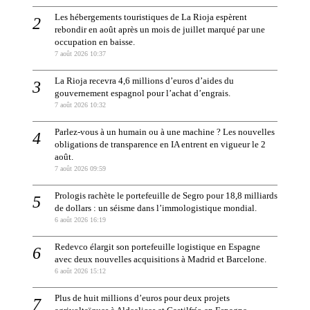
Les hébergements touristiques de La Rioja espèrent
rebondir en août après un mois de juillet marqué par une
occupation en baisse.
7 août 2026 10:37
La Rioja recevra 4,6 millions d’euros d’aides du
gouvernement espagnol pour l’achat d’engrais.
7 août 2026 10:32
Parlez-vous à un humain ou à une machine ? Les nouvelles
obligations de transparence en IA entrent en vigueur le 2
août.
7 août 2026 09:59
Prologis rachète le portefeuille de Segro pour 18,8 milliards
de dollars : un séisme dans l’immologistique mondial.
6 août 2026 16:19
Redevco élargit son portefeuille logistique en Espagne
avec deux nouvelles acquisitions à Madrid et Barcelone.
6 août 2026 15:12
Plus de huit millions d’euros pour deux projets