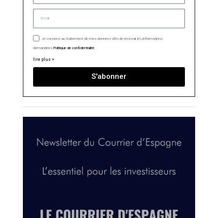
Je consens au traitement de mes données afin de recevoir les informations
demandées.
Politique de confidentialité
lire plus >
S'abonner