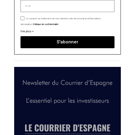
Je consens au traitement de mes données afin de recevoir les informations
demandées.
Politique de confidentialité
lire plus >
S'abonner