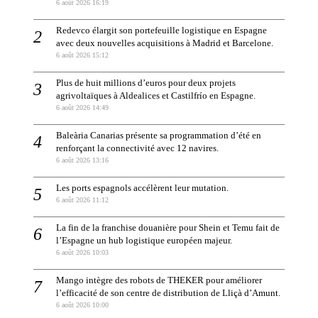
6 août 2026 16:19
Redevco élargit son portefeuille logistique en Espagne
avec deux nouvelles acquisitions à Madrid et Barcelone.
6 août 2026 15:12
Plus de huit millions d’euros pour deux projets
agrivoltaïques à Aldealices et Castilfrío en Espagne.
6 août 2026 14:49
Baleària Canarias présente sa programmation d’été en
renforçant la connectivité avec 12 navires.
6 août 2026 13:16
Les ports espagnols accélèrent leur mutation.
6 août 2026 11:12
La fin de la franchise douanière pour Shein et Temu fait de
l’Espagne un hub logistique européen majeur.
6 août 2026 10:03
Mango intègre des robots de THEKER pour améliorer
l’efficacité de son centre de distribution de Lliçà d’Amunt.
6 août 2026 10:00