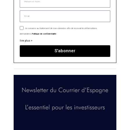
Je consens au traitement de mes données afin de recevoir les informations
demandées.
Politique de confidentialité
lire plus >
S'abonner