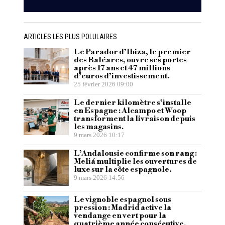
ARTICLES LES PLUS POLULAIRES
Le Parador d’Ibiza, le premier
des Baléares, ouvre ses portes
après 17 ans et 47 millions
d’euros d’investissement.
25 février 2026 09:00
Le dernier kilomètre s’installe
en Espagne : Alcampo et Woop
transforment la livraison depuis
les magasins.
9 mars 2026 10:17
L’Andalousie confirme son rang :
Meliá multiplie les ouvertures de
luxe sur la côte espagnole.
9 mars 2026 14:56
Le vignoble espagnol sous
pression : Madrid active la
vendange en vert pour la
quatrième année consécutive.