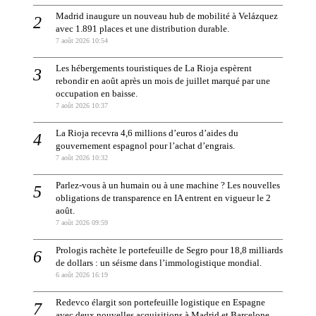
Madrid inaugure un nouveau hub de mobilité à Velázquez
avec 1.891 places et une distribution durable.
7 août 2026 10:54
Les hébergements touristiques de La Rioja espèrent
rebondir en août après un mois de juillet marqué par une
occupation en baisse.
7 août 2026 10:37
La Rioja recevra 4,6 millions d’euros d’aides du
gouvernement espagnol pour l’achat d’engrais.
7 août 2026 10:32
Parlez-vous à un humain ou à une machine ? Les nouvelles
obligations de transparence en IA entrent en vigueur le 2
août.
7 août 2026 09:59
Prologis rachète le portefeuille de Segro pour 18,8 milliards
de dollars : un séisme dans l’immologistique mondial.
6 août 2026 16:19
Redevco élargit son portefeuille logistique en Espagne
avec deux nouvelles acquisitions à Madrid et Barcelone.