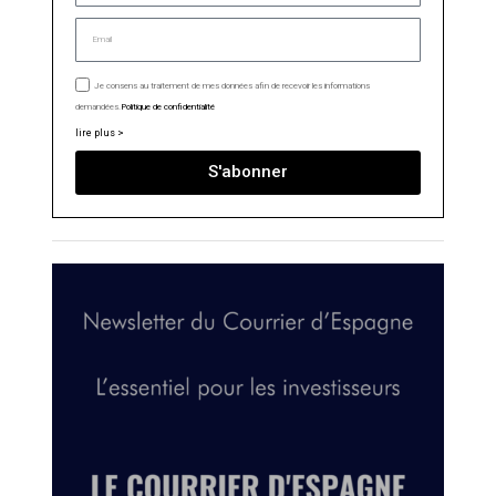
Je consens au traitement de mes données afin de recevoir les informations
demandées.
Politique de confidentialité
lire plus >
S'abonner