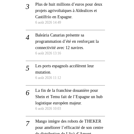
Plus de huit millions d’euros pour deux
projets agrivoltaïques à Aldealices et
Castilfrío en Espagne.
6 août 2026 14:49
Baleària Canarias présente sa
programmation d’été en renforçant la
connectivité avec 12 navires.
6 août 2026 13:16
Les ports espagnols accélèrent leur
mutation.
6 août 2026 11:12
La fin de la franchise douanière pour
Shein et Temu fait de l’Espagne un hub
logistique européen majeur.
6 août 2026 10:03
Mango intègre des robots de THEKER
pour améliorer l’efficacité de son centre
de distribution de Lliçà d’Amunt.