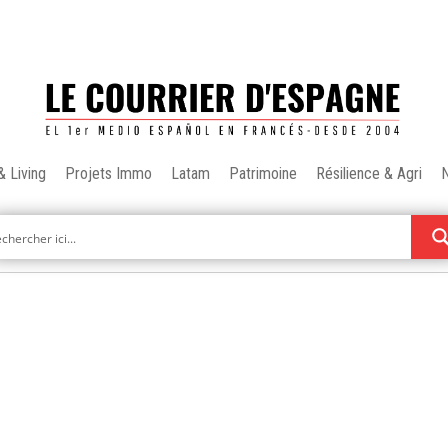
& Living
Projets Immo
Latam
Patrimoine
Résilience & Agri