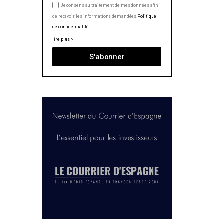
Je consens au traitement de mes données afin
de recevoir les informations demandées.
Politique
de confidentialité
lire plus >
S'abonner