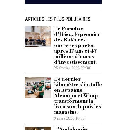
ARTICLES LES PLUS POLULAIRES
Le Parador
d’Ibiza, le premier
des Baléares,
ouvre ses portes
après 17 ans et 47
millions d’euros
d’investissement.
25 février 2026 09:00
Le dernier
kilomètre s’installe
en Espagne :
Alcampo et Woop
transforment la
livraison depuis les
magasins.
9 mars 2026 10:17
L’Andalousie