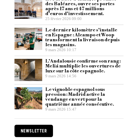
des Baléares, ouvre ses portes
après 17 ans et 47 millions
d’euros d’investissement.
25 février 2026 09:00
Le dernier kilomètre s’installe
en Espagne : Alcampo et Woop
transforment la livraison depuis
les magasins.
9 mars 2026 10:17
L’Andalousie confirme son rang :
Meliá multiplie les ouvertures de
luxe sur la côte espagnole.
9 mars 2026 14:56
Le vignoble espagnol sous
pression : Madrid active la
vendange en vert pour la
quatrième année consécutive.
9 mars 2026 15:47
NEWSLETTER