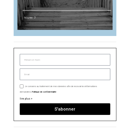
Je consens au traitement de mes données afin de recevoir les informations
demandées.
Politique de confidentialité
lire plus >
S'abonner