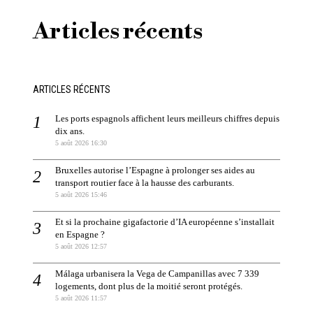
Articles récents
ARTICLES RÉCENTS
Les ports espagnols affichent leurs meilleurs chiffres depuis
dix ans.
5 août 2026 16:30
Bruxelles autorise l’Espagne à prolonger ses aides au
transport routier face à la hausse des carburants.
5 août 2026 15:46
Et si la prochaine gigafactorie d’IA européenne s’installait
en Espagne ?
5 août 2026 12:57
Málaga urbanisera la Vega de Campanillas avec 7 339
logements, dont plus de la moitié seront protégés.
5 août 2026 11:57