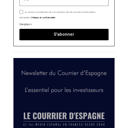
Je consens au traitement de mes données afin de recevoir les informations
demandées.
Politique de confidentialité
lire plus >
S'abonner