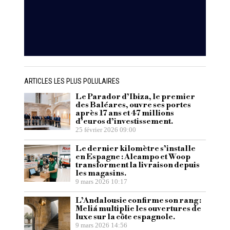
ARTICLES LES PLUS POLULAIRES
Le Parador d’Ibiza, le premier
des Baléares, ouvre ses portes
après 17 ans et 47 millions
d’euros d’investissement.
25 février 2026 09:00
Le dernier kilomètre s’installe
en Espagne : Alcampo et Woop
transforment la livraison depuis
les magasins.
9 mars 2026 10:17
L’Andalousie confirme son rang :
Meliá multiplie les ouvertures de
luxe sur la côte espagnole.
9 mars 2026 14:56