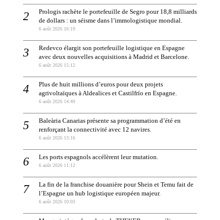
Prologis rachète le portefeuille de Segro pour 18,8 milliards
de dollars : un séisme dans l’immologistique mondial.
6 août 2026 16:19
Redevco élargit son portefeuille logistique en Espagne
avec deux nouvelles acquisitions à Madrid et Barcelone.
6 août 2026 15:12
Plus de huit millions d’euros pour deux projets
agrivoltaïques à Aldealices et Castilfrío en Espagne.
6 août 2026 14:49
Baleària Canarias présente sa programmation d’été en
renforçant la connectivité avec 12 navires.
6 août 2026 13:16
Les ports espagnols accélèrent leur mutation.
6 août 2026 11:12
La fin de la franchise douanière pour Shein et Temu fait de
l’Espagne un hub logistique européen majeur.
6 août 2026 10:03