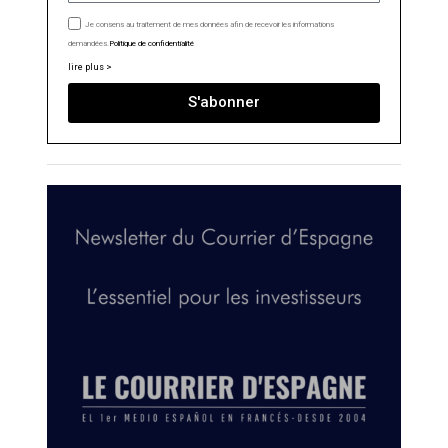
Je consens au traitement de mes données afin de recevoir les informations
demandées.
Politique de confidentialité
lire plus >
S'abonner