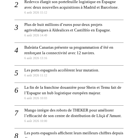
Redevco élargit son portefeuille logistique en Espagne
avec deux nouvelles acquisitions à Madrid et Barcelone.
6 août 2026 15:12
Plus de huit millions d’euros pour deux projets
agrivoltaïques à Aldealices et Castilfrío en Espagne.
6 août 2026 14:49
Baleària Canarias présente sa programmation d’été en
renforçant la connectivité avec 12 navires.
6 août 2026 13:16
Les ports espagnols accélèrent leur mutation.
6 août 2026 11:12
La fin de la franchise douanière pour Shein et Temu fait de
l’Espagne un hub logistique européen majeur.
6 août 2026 10:03
Mango intègre des robots de THEKER pour améliorer
l’efficacité de son centre de distribution de Lliçà d’Amunt.
6 août 2026 10:00
Les ports espagnols affichent leurs meilleurs chiffres depuis