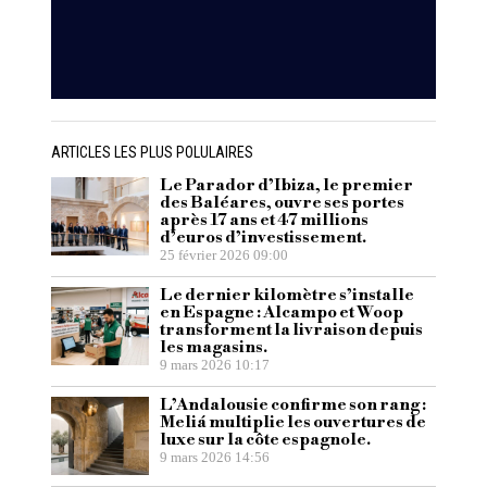
ARTICLES LES PLUS POLULAIRES
Le Parador d’Ibiza, le premier
des Baléares, ouvre ses portes
après 17 ans et 47 millions
d’euros d’investissement.
25 février 2026 09:00
Le dernier kilomètre s’installe
en Espagne : Alcampo et Woop
transforment la livraison depuis
les magasins.
9 mars 2026 10:17
L’Andalousie confirme son rang :
Meliá multiplie les ouvertures de
luxe sur la côte espagnole.
9 mars 2026 14:56