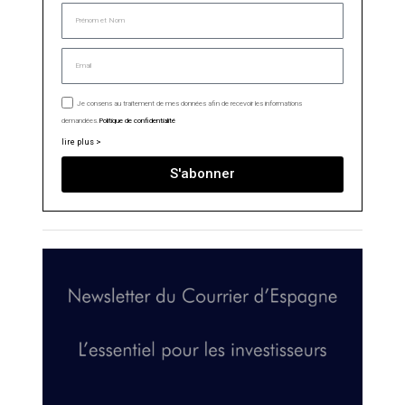
Je consens au traitement de mes données afin de recevoir les informations
demandées.
Politique de confidentialité
lire plus >
S'abonner