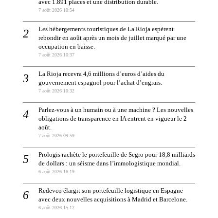
avec 1.891 places et une distribution durable.
7 août 2026 10:54
Les hébergements touristiques de La Rioja espèrent
rebondir en août après un mois de juillet marqué par une
occupation en baisse.
7 août 2026 10:37
La Rioja recevra 4,6 millions d’euros d’aides du
gouvernement espagnol pour l’achat d’engrais.
7 août 2026 10:32
Parlez-vous à un humain ou à une machine ? Les nouvelles
obligations de transparence en IA entrent en vigueur le 2
août.
7 août 2026 09:59
Prologis rachète le portefeuille de Segro pour 18,8 milliards
de dollars : un séisme dans l’immologistique mondial.
6 août 2026 16:19
Redevco élargit son portefeuille logistique en Espagne
avec deux nouvelles acquisitions à Madrid et Barcelone.
6 août 2026 15:12