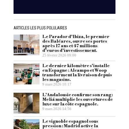
ARTICLES LES PLUS POLULAIRES
Le Parador d’Ibiza, le premier
des Baléares, ouvre ses portes
après 17 ans et 47 millions
d’euros d’investissement.
25 février 2026 09:00
Le dernier kilomètre s’installe
en Espagne : Alcampo et Woop
transforment la livraison depuis
les magasins.
9 mars 2026 10:17
L’Andalousie confirme son rang :
Meliá multiplie les ouvertures de
luxe sur la côte espagnole.
9 mars 2026 14:56
Le vignoble espagnol sous
pression : Madrid active la