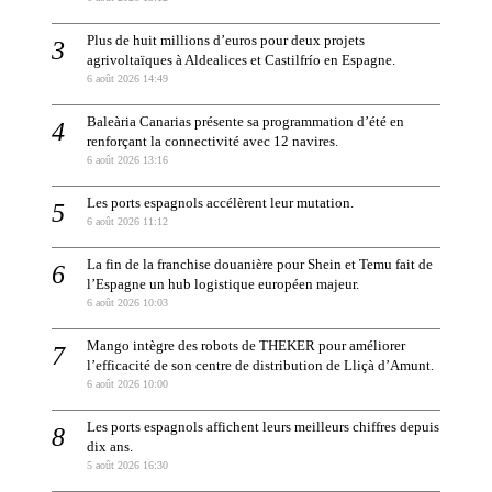
Plus de huit millions d’euros pour deux projets
agrivoltaïques à Aldealices et Castilfrío en Espagne.
6 août 2026 14:49
Baleària Canarias présente sa programmation d’été en
renforçant la connectivité avec 12 navires.
6 août 2026 13:16
Les ports espagnols accélèrent leur mutation.
6 août 2026 11:12
La fin de la franchise douanière pour Shein et Temu fait de
l’Espagne un hub logistique européen majeur.
6 août 2026 10:03
Mango intègre des robots de THEKER pour améliorer
l’efficacité de son centre de distribution de Lliçà d’Amunt.
6 août 2026 10:00
Les ports espagnols affichent leurs meilleurs chiffres depuis
dix ans.
5 août 2026 16:30