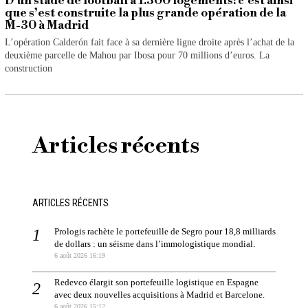
D’un stade de football à 1.300 logements: c’est ainsi
que s’est construite la plus grande opération de la
M-30 à Madrid
L’opération Calderón fait face à sa dernière ligne droite après l’achat de la
deuxième parcelle de Mahou par Ibosa pour 70 millions d’euros. La
construction
Articles récents
ARTICLES RÉCENTS
Prologis rachète le portefeuille de Segro pour 18,8 milliards
de dollars : un séisme dans l’immologistique mondial.
6 août 2026 16:19
Redevco élargit son portefeuille logistique en Espagne
avec deux nouvelles acquisitions à Madrid et Barcelone.
6 août 2026 15:12