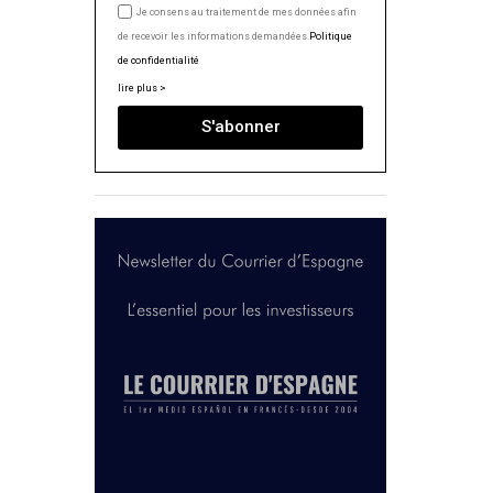
Je consens au traitement de mes données afin
de recevoir les informations demandées.
Politique
de confidentialité
lire plus >
S'abonner