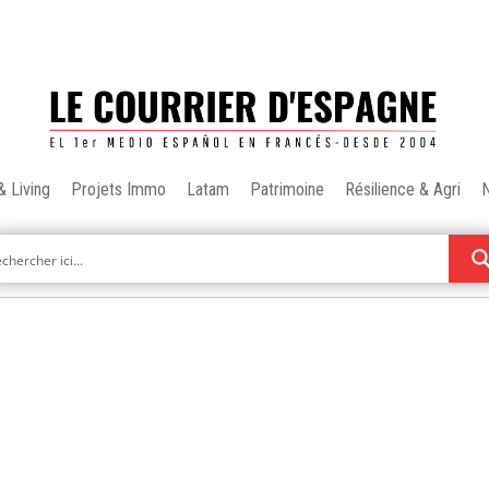
& Living
Projets Immo
Latam
Patrimoine
Résilience & Agri