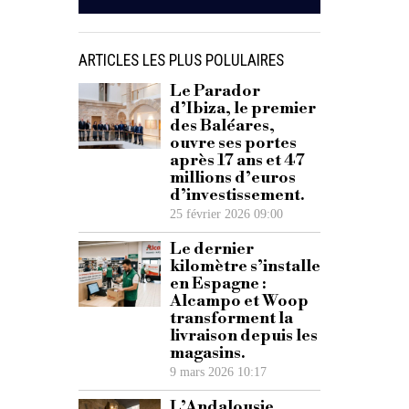
ARTICLES LES PLUS POLULAIRES
Le Parador
d’Ibiza, le premier
des Baléares,
ouvre ses portes
après 17 ans et 47
millions d’euros
d’investissement.
25 février 2026 09:00
Le dernier
kilomètre s’installe
en Espagne :
Alcampo et Woop
transforment la
livraison depuis les
magasins.
9 mars 2026 10:17
L’Andalousie