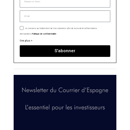
Je consens au traitement de mes données afin de recevoir les informations
demandées.
Politique de confidentialité
lire plus >
S'abonner