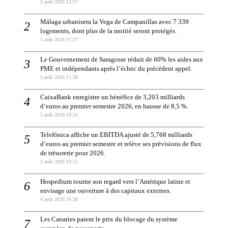
5 août 2026 12:57
Málaga urbanisera la Vega de Campanillas avec 7 339
logements, dont plus de la moitié seront protégés.
5 août 2026 11:57
Le Gouvernement de Saragosse réduit de 60% les aides aux
PME et indépendants après l’échec du précédent appel.
5 août 2026 11:38
CaixaBank enregistre un bénéfice de 3,203 milliards
d’euros au premier semestre 2026, en hausse de 8,5 %.
5 août 2026 10:31
Telefónica affiche un EBITDA ajusté de 5,768 milliards
d’euros au premier semestre et relève ses prévisions de flux
de trésorerie pour 2026.
5 août 2026 10:25
Hospedium tourne son regard vers l’Amérique latine et
envisage une ouverture à des capitaux externes.
4 août 2026 16:20
Les Canaries paient le prix du blocage du système