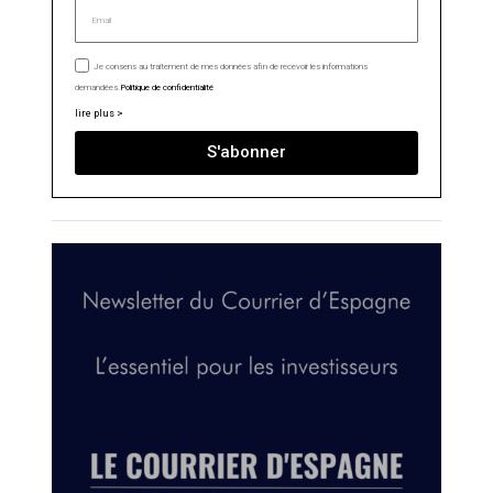
Je consens au traitement de mes données afin de recevoir les informations
demandées.
Politique de confidentialité
lire plus >
S'abonner