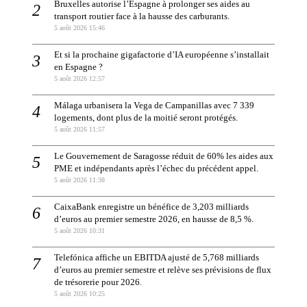
Bruxelles autorise l’Espagne à prolonger ses aides au
transport routier face à la hausse des carburants.
5 août 2026 15:46
Et si la prochaine gigafactorie d’IA européenne s’installait
en Espagne ?
5 août 2026 12:57
Málaga urbanisera la Vega de Campanillas avec 7 339
logements, dont plus de la moitié seront protégés.
5 août 2026 11:57
Le Gouvernement de Saragosse réduit de 60% les aides aux
PME et indépendants après l’échec du précédent appel.
5 août 2026 11:38
CaixaBank enregistre un bénéfice de 3,203 milliards
d’euros au premier semestre 2026, en hausse de 8,5 %.
5 août 2026 10:31
Telefónica affiche un EBITDA ajusté de 5,768 milliards
d’euros au premier semestre et relève ses prévisions de flux
de trésorerie pour 2026.
5 août 2026 10:25