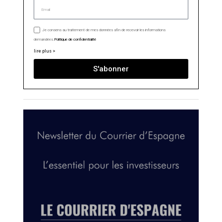
Je consens au traitement de mes données afin de recevoir les informations
demandées.
Politique de confidentialité
lire plus >
S'abonner