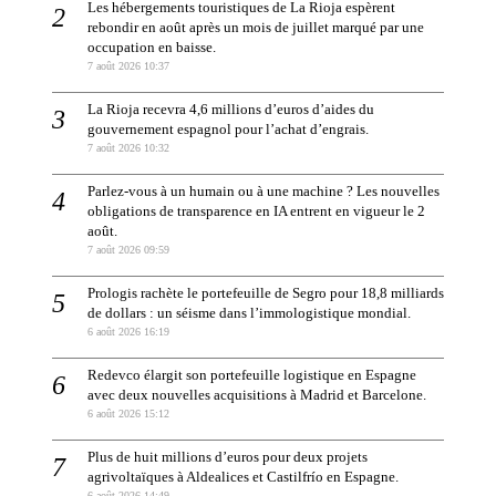
Les hébergements touristiques de La Rioja espèrent
rebondir en août après un mois de juillet marqué par une
occupation en baisse.
7 août 2026 10:37
La Rioja recevra 4,6 millions d’euros d’aides du
gouvernement espagnol pour l’achat d’engrais.
7 août 2026 10:32
Parlez-vous à un humain ou à une machine ? Les nouvelles
obligations de transparence en IA entrent en vigueur le 2
août.
7 août 2026 09:59
Prologis rachète le portefeuille de Segro pour 18,8 milliards
de dollars : un séisme dans l’immologistique mondial.
6 août 2026 16:19
Redevco élargit son portefeuille logistique en Espagne
avec deux nouvelles acquisitions à Madrid et Barcelone.
6 août 2026 15:12
Plus de huit millions d’euros pour deux projets
agrivoltaïques à Aldealices et Castilfrío en Espagne.
6 août 2026 14:49