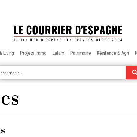
& Living
Projets Immo
Latam
Patrimoine
Résilience & Agri
res
es