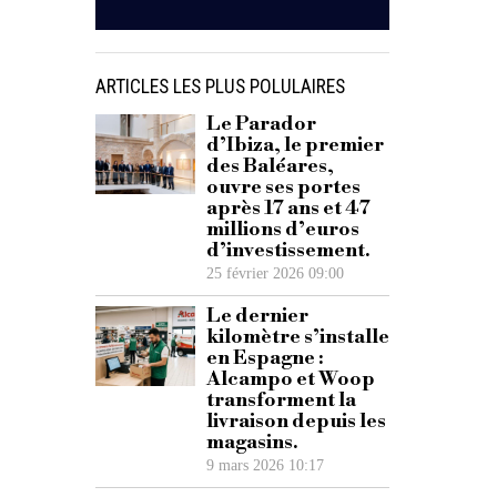
ARTICLES LES PLUS POLULAIRES
Le Parador
d’Ibiza, le premier
des Baléares,
ouvre ses portes
après 17 ans et 47
millions d’euros
d’investissement.
25 février 2026 09:00
Le dernier
kilomètre s’installe
en Espagne :
Alcampo et Woop
transforment la
livraison depuis les
magasins.
9 mars 2026 10:17