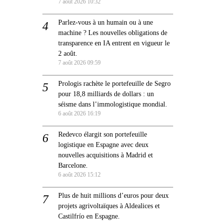
7 août 2026 10:32
Parlez-vous à un humain ou à une
machine ? Les nouvelles obligations de
transparence en IA entrent en vigueur le
2 août.
7 août 2026 09:59
Prologis rachète le portefeuille de Segro
pour 18,8 milliards de dollars : un
séisme dans l’immologistique mondial.
6 août 2026 16:19
Redevco élargit son portefeuille
logistique en Espagne avec deux
nouvelles acquisitions à Madrid et
Barcelone.
6 août 2026 15:12
Plus de huit millions d’euros pour deux
projets agrivoltaïques à Aldealices et
Castilfrío en Espagne.