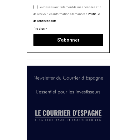
Je consens au traitement de mes données afin
de recevoir les informations demandées.
Politique
de confidentialité
lire plus >
S'abonner