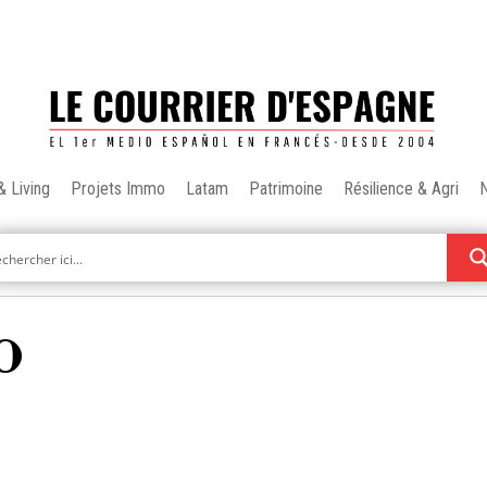
& Living
Projets Immo
Latam
Patrimoine
Résilience & Agri
o