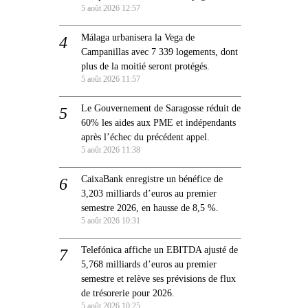
5 août 2026 12:57
Málaga urbanisera la Vega de
Campanillas avec 7 339 logements, dont
plus de la moitié seront protégés.
5 août 2026 11:57
Le Gouvernement de Saragosse réduit de
60% les aides aux PME et indépendants
après l’échec du précédent appel.
5 août 2026 11:38
CaixaBank enregistre un bénéfice de
3,203 milliards d’euros au premier
semestre 2026, en hausse de 8,5 %.
5 août 2026 10:31
Telefónica affiche un EBITDA ajusté de
5,768 milliards d’euros au premier
semestre et relève ses prévisions de flux
de trésorerie pour 2026.
5 août 2026 10:25