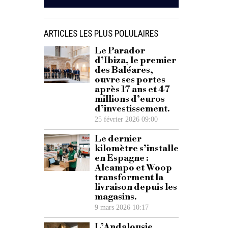
ARTICLES LES PLUS POLULAIRES
Le Parador
d’Ibiza, le premier
des Baléares,
ouvre ses portes
après 17 ans et 47
millions d’euros
d’investissement.
25 février 2026 09:00
Le dernier
kilomètre s’installe
en Espagne :
Alcampo et Woop
transforment la
livraison depuis les
magasins.
9 mars 2026 10:17
L’Andalousie