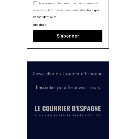
Je consens au traitement de mes données afin
de recevoir les informations demandées.
Politique
de confidentialité
lire plus >
S'abonner