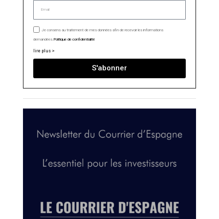
Je consens au traitement de mes données afin de recevoir les informations
demandées.
Politique de confidentialité
lire plus >
S'abonner