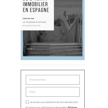
Je consens au traitement de mes données afin
de recevoir les informations demandées.
Politique