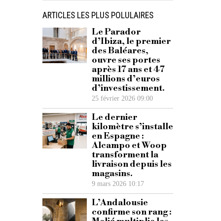
ARTICLES LES PLUS POLULAIRES
Le Parador
d’Ibiza, le premier
des Baléares,
ouvre ses portes
après 17 ans et 47
millions d’euros
d’investissement.
25 février 2026 09:00
Le dernier
kilomètre s’installe
en Espagne :
Alcampo et Woop
transforment la
livraison depuis les
magasins.
9 mars 2026 10:17
L’Andalousie
confirme son rang :