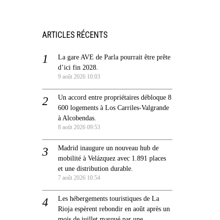
ARTICLES RÉCENTS
La gare AVE de Parla pourrait être prête
d’ici fin 2028.
9 août 2026 10:03
Un accord entre propriétaires débloque 8
600 logements à Los Carriles-Valgrande
à Alcobendas.
8 août 2026 09:53
Madrid inaugure un nouveau hub de
mobilité à Velázquez avec 1.891 places
et une distribution durable.
7 août 2026 10:54
Les hébergements touristiques de La
Rioja espèrent rebondir en août après un
mois de juillet marqué par une