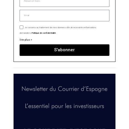
Je consens au traitement de mes données afin de recevoir les informations
demandées.
Politique de confidentialité
lire plus >
S'abonner