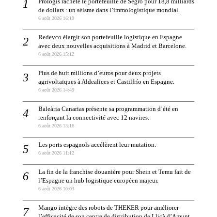
Prologis rachète le portefeuille de Segro pour 18,8 milliards
de dollars : un séisme dans l’immologistique mondial.
6 août 2026 16:19
Redevco élargit son portefeuille logistique en Espagne
avec deux nouvelles acquisitions à Madrid et Barcelone.
6 août 2026 15:12
Plus de huit millions d’euros pour deux projets
agrivoltaïques à Aldealices et Castilfrío en Espagne.
6 août 2026 14:49
Baleària Canarias présente sa programmation d’été en
renforçant la connectivité avec 12 navires.
6 août 2026 13:16
Les ports espagnols accélèrent leur mutation.
6 août 2026 11:12
La fin de la franchise douanière pour Shein et Temu fait de
l’Espagne un hub logistique européen majeur.
6 août 2026 10:03
Mango intègre des robots de THEKER pour améliorer
l’efficacité de son centre de distribution de Lliçà d’Amunt.