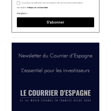
Je consens au traitement de mes données afin de recevoir les informations
demandées.
Politique de confidentialité
lire plus >
S'abonner