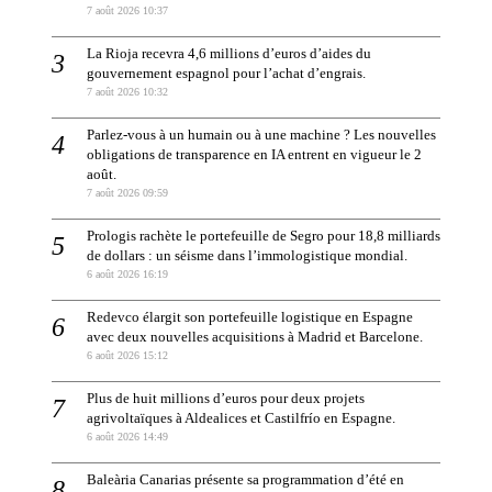
7 août 2026 10:37
La Rioja recevra 4,6 millions d’euros d’aides du
gouvernement espagnol pour l’achat d’engrais.
7 août 2026 10:32
Parlez-vous à un humain ou à une machine ? Les nouvelles
obligations de transparence en IA entrent en vigueur le 2
août.
7 août 2026 09:59
Prologis rachète le portefeuille de Segro pour 18,8 milliards
de dollars : un séisme dans l’immologistique mondial.
6 août 2026 16:19
Redevco élargit son portefeuille logistique en Espagne
avec deux nouvelles acquisitions à Madrid et Barcelone.
6 août 2026 15:12
Plus de huit millions d’euros pour deux projets
agrivoltaïques à Aldealices et Castilfrío en Espagne.
6 août 2026 14:49
Baleària Canarias présente sa programmation d’été en