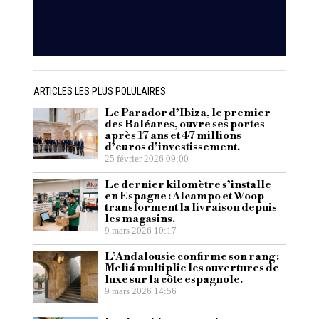
ARTICLES LES PLUS POLULAIRES
Le Parador d’Ibiza, le premier
des Baléares, ouvre ses portes
après 17 ans et 47 millions
d’euros d’investissement.
25 février 2026 09:00
Le dernier kilomètre s’installe
en Espagne : Alcampo et Woop
transforment la livraison depuis
les magasins.
9 mars 2026 10:17
L’Andalousie confirme son rang :
Meliá multiplie les ouvertures de
luxe sur la côte espagnole.
9 mars 2026 14:56