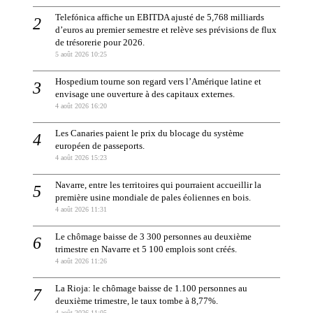
Telefónica affiche un EBITDA ajusté de 5,768 milliards
d’euros au premier semestre et relève ses prévisions de flux
de trésorerie pour 2026.
5 août 2026 10:25
Hospedium tourne son regard vers l’Amérique latine et
envisage une ouverture à des capitaux externes.
4 août 2026 16:20
Les Canaries paient le prix du blocage du système
européen de passeports.
4 août 2026 15:23
Navarre, entre les territoires qui pourraient accueillir la
première usine mondiale de pales éoliennes en bois.
4 août 2026 11:31
Le chômage baisse de 3 300 personnes au deuxième
trimestre en Navarre et 5 100 emplois sont créés.
4 août 2026 11:26
La Rioja: le chômage baisse de 1.100 personnes au
deuxième trimestre, le taux tombe à 8,77%.
4 août 2026 11:05