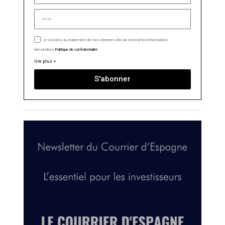
Je consens au traitement de mes données afin de recevoir les informations
demandées.
Politique de confidentialité
lire plus >
S'abonner