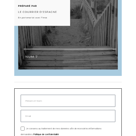
Je consens au traitement de mes données afin de recevoir les informations
demandées.
Politique de confidentialité