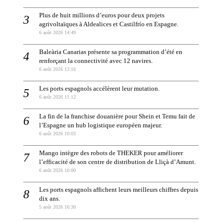
Plus de huit millions d’euros pour deux projets
agrivoltaïques à Aldealices et Castilfrío en Espagne.
6 août 2026 14:49
Baleària Canarias présente sa programmation d’été en
renforçant la connectivité avec 12 navires.
6 août 2026 13:16
Les ports espagnols accélèrent leur mutation.
6 août 2026 11:12
La fin de la franchise douanière pour Shein et Temu fait de
l’Espagne un hub logistique européen majeur.
6 août 2026 10:03
Mango intègre des robots de THEKER pour améliorer
l’efficacité de son centre de distribution de Lliçà d’Amunt.
6 août 2026 10:00
Les ports espagnols affichent leurs meilleurs chiffres depuis
dix ans.
5 août 2026 16:30