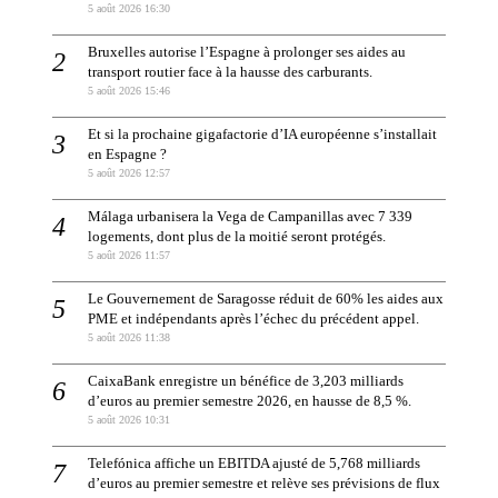
5 août 2026 16:30
Bruxelles autorise l’Espagne à prolonger ses aides au
transport routier face à la hausse des carburants.
5 août 2026 15:46
Et si la prochaine gigafactorie d’IA européenne s’installait
en Espagne ?
5 août 2026 12:57
Málaga urbanisera la Vega de Campanillas avec 7 339
logements, dont plus de la moitié seront protégés.
5 août 2026 11:57
Le Gouvernement de Saragosse réduit de 60% les aides aux
PME et indépendants après l’échec du précédent appel.
5 août 2026 11:38
CaixaBank enregistre un bénéfice de 3,203 milliards
d’euros au premier semestre 2026, en hausse de 8,5 %.
5 août 2026 10:31
Telefónica affiche un EBITDA ajusté de 5,768 milliards
d’euros au premier semestre et relève ses prévisions de flux