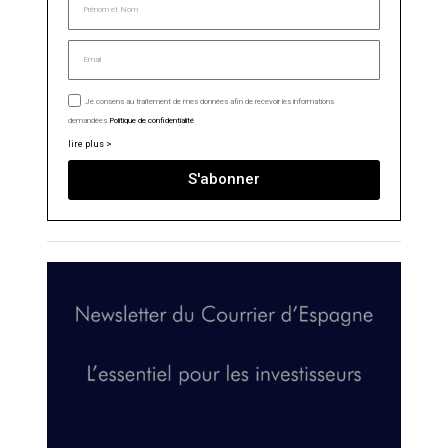
Je consens au traitement de mes données afin de recevoir les informations
demandées.
Politique de confidentialité
lire plus >
S'abonner