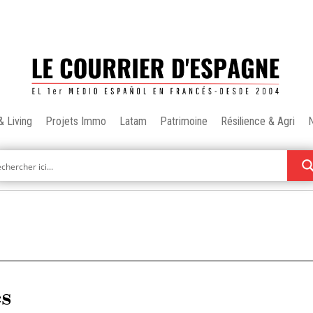
& Living
Projets Immo
Latam
Patrimoine
Résilience & Agri
es