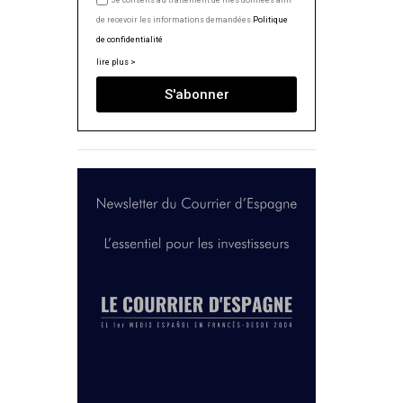
Je consens au traitement de mes données afin
de recevoir les informations demandées.
Politique
de confidentialité
lire plus >
S'abonner