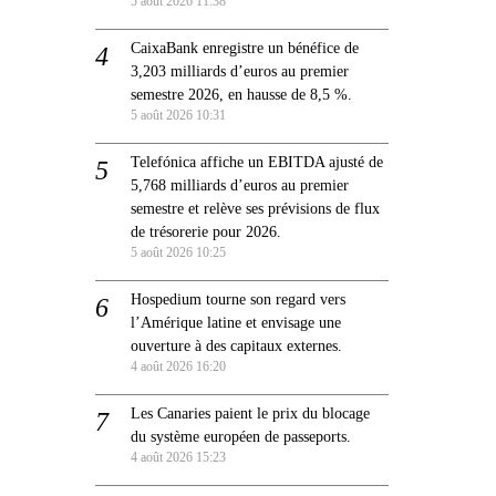
5 août 2026 11:38
CaixaBank enregistre un bénéfice de
3,203 milliards d’euros au premier
semestre 2026, en hausse de 8,5 %.
5 août 2026 10:31
Telefónica affiche un EBITDA ajusté de
5,768 milliards d’euros au premier
semestre et relève ses prévisions de flux
de trésorerie pour 2026.
5 août 2026 10:25
Hospedium tourne son regard vers
l’Amérique latine et envisage une
ouverture à des capitaux externes.
4 août 2026 16:20
Les Canaries paient le prix du blocage
du système européen de passeports.
4 août 2026 15:23