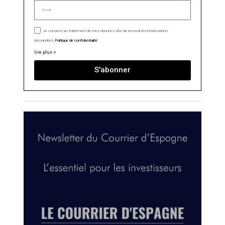
Je consens au traitement de mes données afin de recevoir les informations
demandées.
Politique de confidentialité
lire plus >
S'abonner