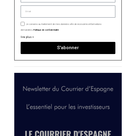
Je consens au traitement de mes données afin de recevoir les informations
demandées.
Politique de confidentialité
lire plus >
S'abonner