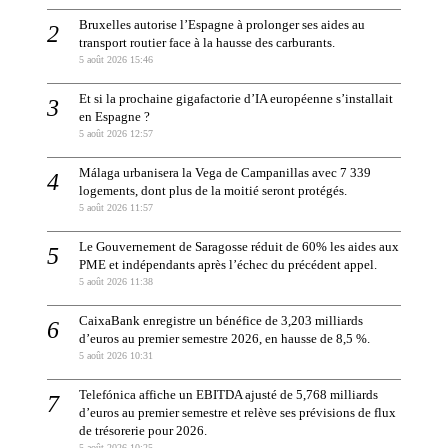
Bruxelles autorise l’Espagne à prolonger ses aides au
transport routier face à la hausse des carburants.
5 août 2026 15:46
Et si la prochaine gigafactorie d’IA européenne s’installait
en Espagne ?
5 août 2026 12:57
Málaga urbanisera la Vega de Campanillas avec 7 339
logements, dont plus de la moitié seront protégés.
5 août 2026 11:57
Le Gouvernement de Saragosse réduit de 60% les aides aux
PME et indépendants après l’échec du précédent appel.
5 août 2026 11:38
CaixaBank enregistre un bénéfice de 3,203 milliards
d’euros au premier semestre 2026, en hausse de 8,5 %.
5 août 2026 10:31
Telefónica affiche un EBITDA ajusté de 5,768 milliards
d’euros au premier semestre et relève ses prévisions de flux
de trésorerie pour 2026.
5 août 2026 10:25