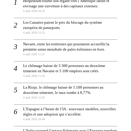
Hospedium tourne son regard vers l’Amérique latine et
envisage une ouverture à des capitaux externes.
4 août 2026 16:20
Les Canaries paient le prix du blocage du système
européen de passeports.
4 août 2026 15:23
Navarre, entre les territoires qui pourraient accueillir la
première usine mondiale de pales éoliennes en bois.
4 août 2026 11:31
Le chômage baisse de 3 300 personnes au deuxième
trimestre en Navarre et 5 100 emplois sont créés.
4 août 2026 11:26
La Rioja: le chômage baisse de 1.100 personnes au
deuxième trimestre, le taux tombe à 8,77%.
4 août 2026 11:05
L’Espagne à l’heure de l’IA : nouveaux modèles, nouvelles
règles et une adoption qui s’accélère.
4 août 2026 10:44
L’Italie suspend l’espace Schengen avec l’Espagne pendant