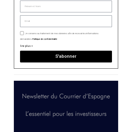
Je consens au traitement de mes données afin de recevoir les informations
demandées.
Politique de confidentialité
lire plus >
S'abonner