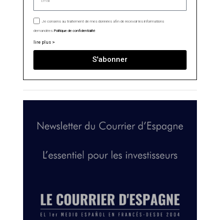
Je consens au traitement de mes données afin de recevoir les informations
demandées.
Politique de confidentialité
lire plus >
S'abonner