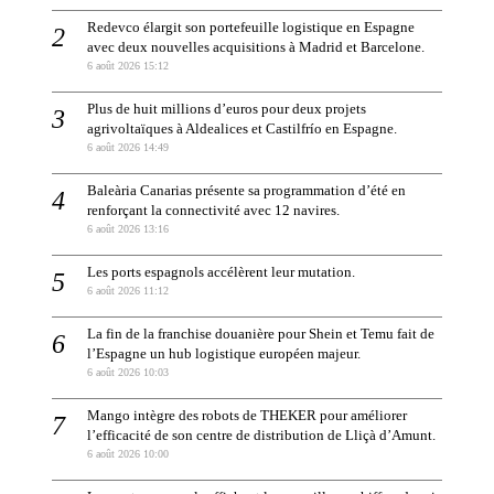
Redevco élargit son portefeuille logistique en Espagne
avec deux nouvelles acquisitions à Madrid et Barcelone.
6 août 2026 15:12
Plus de huit millions d’euros pour deux projets
agrivoltaïques à Aldealices et Castilfrío en Espagne.
6 août 2026 14:49
Baleària Canarias présente sa programmation d’été en
renforçant la connectivité avec 12 navires.
6 août 2026 13:16
Les ports espagnols accélèrent leur mutation.
6 août 2026 11:12
La fin de la franchise douanière pour Shein et Temu fait de
l’Espagne un hub logistique européen majeur.
6 août 2026 10:03
Mango intègre des robots de THEKER pour améliorer
l’efficacité de son centre de distribution de Lliçà d’Amunt.
6 août 2026 10:00