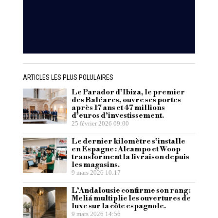
ARTICLES LES PLUS POLULAIRES
Le Parador d’Ibiza, le premier
des Baléares, ouvre ses portes
après 17 ans et 47 millions
d’euros d’investissement.
25 février 2026 09:00
Le dernier kilomètre s’installe
en Espagne : Alcampo et Woop
transforment la livraison depuis
les magasins.
9 mars 2026 10:17
L’Andalousie confirme son rang :
Meliá multiplie les ouvertures de
luxe sur la côte espagnole.
9 mars 2026 14:56