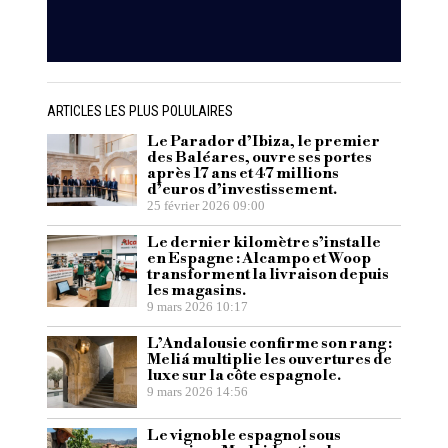
ARTICLES LES PLUS POLULAIRES
Le Parador d’Ibiza, le premier
des Baléares, ouvre ses portes
après 17 ans et 47 millions
d’euros d’investissement.
25 février 2026 09:00
Le dernier kilomètre s’installe
en Espagne : Alcampo et Woop
transforment la livraison depuis
les magasins.
9 mars 2026 10:17
L’Andalousie confirme son rang :
Meliá multiplie les ouvertures de
luxe sur la côte espagnole.
9 mars 2026 14:56
Le vignoble espagnol sous