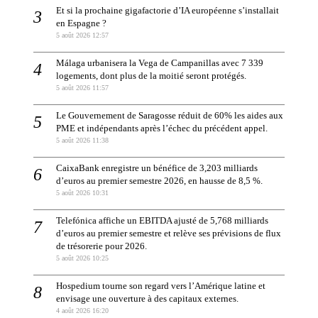
Et si la prochaine gigafactorie d’IA européenne s’installait
en Espagne ?
5 août 2026 12:57
Málaga urbanisera la Vega de Campanillas avec 7 339
logements, dont plus de la moitié seront protégés.
5 août 2026 11:57
Le Gouvernement de Saragosse réduit de 60% les aides aux
PME et indépendants après l’échec du précédent appel.
5 août 2026 11:38
CaixaBank enregistre un bénéfice de 3,203 milliards
d’euros au premier semestre 2026, en hausse de 8,5 %.
5 août 2026 10:31
Telefónica affiche un EBITDA ajusté de 5,768 milliards
d’euros au premier semestre et relève ses prévisions de flux
de trésorerie pour 2026.
5 août 2026 10:25
Hospedium tourne son regard vers l’Amérique latine et
envisage une ouverture à des capitaux externes.
4 août 2026 16:20